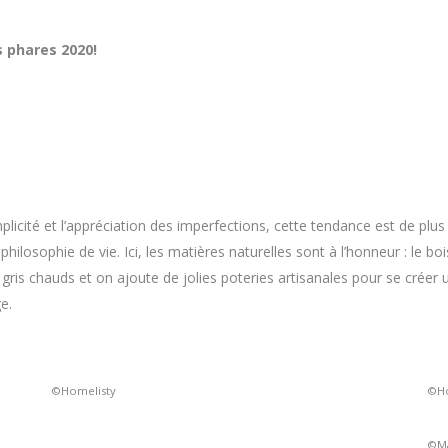
 phares 2020!
mplicité et l’appréciation des imperfections, cette tendance est de plus
losophie de vie. Ici, les matières naturelles sont à l’honneur : le bois, 
gris chauds et on ajoute de jolies poteries artisanales pour se créer un 
e.
©Homelisty
©Ho
©Ma