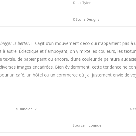
©Luz Tyler
©Stone Designs
,
bigger is better
. Il s’agit d’un mouvement déco qui n’appartient pas à u
à autre. Éclectique et flamboyant, on y mixte les couleurs, les texture
textile, de papier peint ou encore, d’une couleur de peinture audacie
 diverses images encadrées. Bien évidemment, cette tendance ne conv
 pour un café, un hôtel ou un commerce où j’ai justement envie de voy
©Dunelenuk
©Yo
Source inconnue