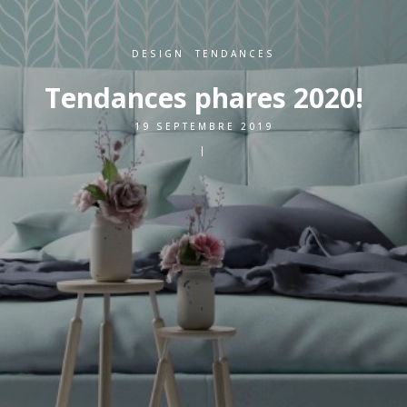
DESIGN
,
TENDANCES
Tendances phares 2020!
19 SEPTEMBRE 2019
|