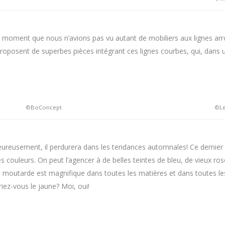
n moment que nous n’avions pas vu autant de mobiliers aux lignes arron
roposent de superbes pièces intégrant ces lignes courbes, qui, dans
©BoConcept
©Le
reusement, il perdurera dans les tendances automnales! Ce dernier n’
 couleurs. On peut l’agencer à de belles teintes de bleu, de vieux ros
aune moutarde est magnifique dans toutes les matières et dans toutes l
iez-vous le jaune? Moi, oui!