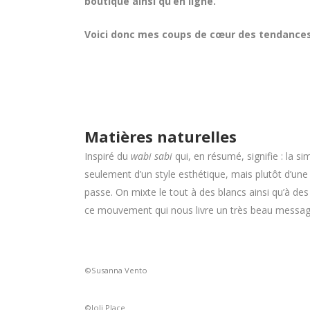
boutique ainsi qu’en ligne.
Voici donc mes coups de cœur des tendances
Matières naturelles
Inspiré du
wabi sabi
qui, en résumé, signifie : la si
seulement d’un style esthétique, mais plutôt d’une phi
passe. On mixte le tout à des blancs ainsi qu’à des 
ce mouvement qui nous livre un très beau messag
©Susanna Vento
©Joli Place